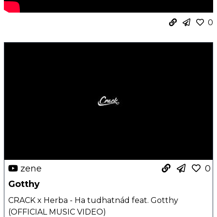
0
zene
0
Gotthy
CRACK x Herba - Ha tudhatnád feat. Gotthy
(OFFICIAL MUSIC VIDEO)