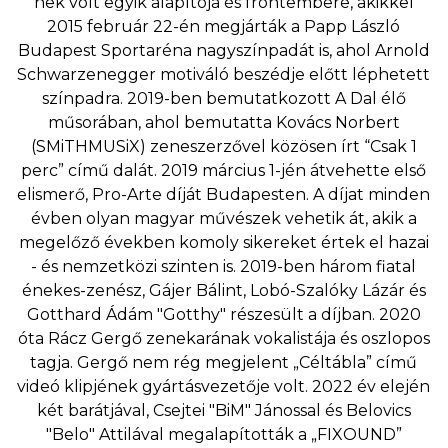
nek volt egyik alapítója és frontembere, akikkel
2015 február 22-én megjárták a Papp László
Budapest Sportaréna nagyszínpadát is, ahol Arnold
Schwarzenegger motiváló beszédje előtt léphetett
színpadra. 2019-ben bemutatkozott A Dal élő
műsorában, ahol bemutatta Kovács Norbert
(SMiTHMUSiX) zeneszerzővel közösen írt “Csak 1
perc” című dalát. 2019 március 1-jén átvehette első
elismerő, Pro-Arte díját Budapesten. A díjat minden
évben olyan magyar művészek vehetik át, akik a
megelőző években komoly sikereket értek el hazai
- és nemzetközi szinten is. 2019-ben három fiatal
énekes-zenész, Gájer Bálint, Lobó-Szalóky Lázár és
Gotthard Ádám "Gotthy" részesült a díjban. 2020
óta Rácz Gergő zenekarának vokalistája és oszlopos
tagja. Gergő nem rég megjelent „Céltábla” című
videó klipjének gyártásvezetője volt. 2022 év elején
két barátjával, Csejtei "BiM" Jánossal és Belovics
"Belo" Attilával megalapították a „FIXOUND”