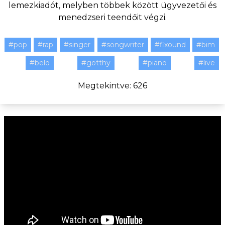
lemezkiadót, melyben többek között ügyvezetői és
menedzseri teendőit végzi.
#pop
#rap
#singer
#songwriter
#fixound
#bim
#belo
#gotthy
#piano
#live
Megtekintve: 626