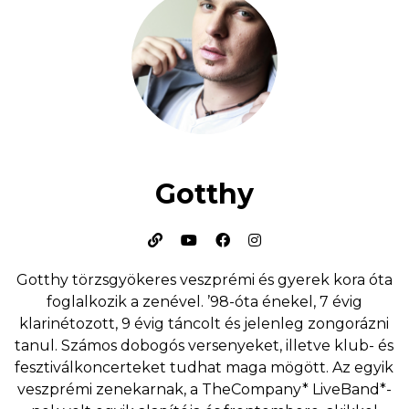
Gotthy
Gotthy törzsgyökeres veszprémi és gyerek kora óta
foglalkozik a zenével. ’98-óta énekel, 7 évig
klarinétozott, 9 évig táncolt és jelenleg zongorázni
tanul. Számos dobogós versenyeket, illetve klub- és
fesztiválkoncerteket tudhat maga mögött. Az egyik
veszprémi zenekarnak, a TheCompany* LiveBand*-