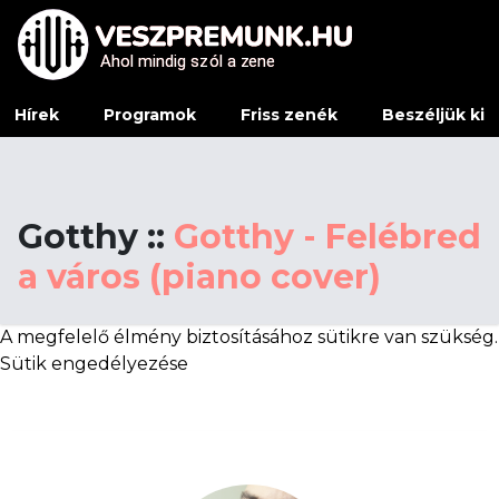
Ahol mindig sz
Ahol mindig sz
ó
ó
l a z
l a z
e
e
ne
ne
Hírek
Programok
Friss zenék
Beszéljük ki
Gotthy ::
Gotthy - Felébred
a város (piano cover)
A megfelelő élmény biztosításához sütikre van szükség.
Sütik engedélyezése