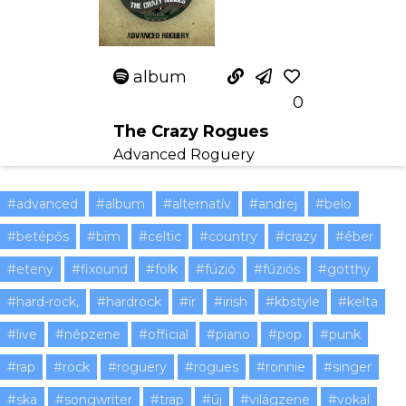
album
0
The Crazy Rogues
Advanced Roguery
#advanced
#album
#alternatív
#andrej
#belo
#betépős
#bim
#celtic
#country
#crazy
#éber
#eteny
#fixound
#folk
#fúzió
#fúziós
#gotthy
#hard-rock,
#hardrock
#ír
#irish
#kbstyle
#kelta
#live
#népzene
#official
#piano
#pop
#punk
#rap
#rock
#roguery
#rogues
#ronnie
#singer
#ska
#songwriter
#trap
#új
#világzene
#vokal