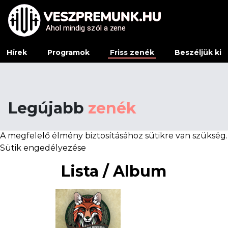
Ahol mindig sz
Ahol mindig sz
ó
ó
l a z
l a z
e
e
ne
ne
Hírek
Programok
Friss zenék
Beszéljük ki
Legújabb
zenék
A megfelelő élmény biztosításához sütikre van szükség.
Sütik engedélyezése
Lista / Album