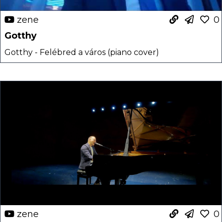
zene
0
Gotthy
Gotthy - Felébred a város (piano cover)
zene
0