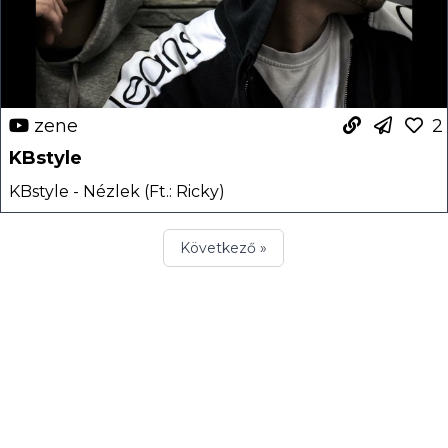
zene
2
KBstyle
KBstyle - Nézlek (Ft.: Ricky)
Következő »