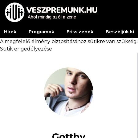
Ahol mindig sz
Ahol mindig sz
ó
ó
l a z
l a z
e
e
ne
ne
Hírek
Programok
Friss zenék
Beszéljük ki
A megfelelő élmény biztosításához sütikre van szükség.
Sütik engedélyezése
Gotthy