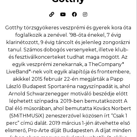
Gotthy törzsgyökeres veszprémi és gyerek kora óta
foglalkozik a zenével. ’98-óta énekel, 7 évig
klarinétozott, 9 évig táncolt és jelenleg zongorázni
tanul. Számos dobogós versenyeket, illetve klub-
és fesztiválkoncerteket tudhat maga mögött. Az
egyik veszprémi zenekarnak, a TheCompany*
LiveBand*-nek volt egyik alapítója és frontembere,
akikkel 2015 február 22-én megjárták a Papp
László Budapest Sportaréna nagyszínpadát is, ahol
Arnold Schwarzenegger motiváló beszédje előtt
léphetett színpadra. 2019-ben bemutatkozott A
Dal élő műsorában, ahol bemutatta Kovács Norbert
(SMiTHMUSiX) zeneszerzővel közösen írt “Csak 1
perc” című dalát. 2019 március 1-jén átvehette első
elismerő, Pro-Arte díját Budapesten. A díjat minden