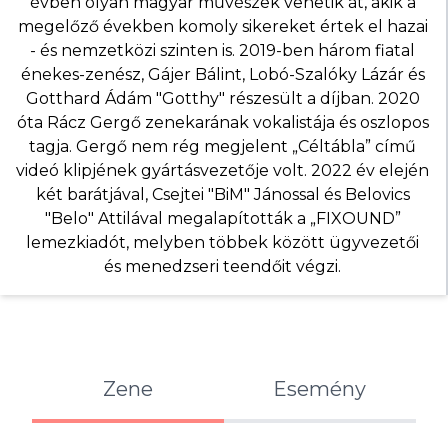
évben olyan magyar művészek vehetik át, akik a
megelőző években komoly sikereket értek el hazai
- és nemzetközi szinten is. 2019-ben három fiatal
énekes-zenész, Gájer Bálint, Lobó-Szalóky Lázár és
Gotthard Ádám "Gotthy" részesült a díjban. 2020
óta Rácz Gergő zenekarának vokalistája és oszlopos
tagja. Gergő nem rég megjelent „Céltábla” című
videó klipjének gyártásvezetője volt. 2022 év elején
két barátjával, Csejtei "BiM" Jánossal és Belovics
"Belo" Attilával megalapították a „FIXOUND”
lemezkiadót, melyben többek között ügyvezetői
és menedzseri teendőit végzi.
Zene
Esemény