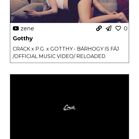
zene
0
Gotthy
CRACK x P.G. x GOTTHY - BÁRHOGY IS FÁJ
/OFFICIAL MUSIC VIDEO/ RELOADED