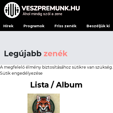
Ahol mindig sz
Ahol mindig sz
ó
ó
l a z
l a z
e
e
ne
ne
Hírek
Programok
Friss zenék
Beszéljük ki
Legújabb
zenék
A megfelelő élmény biztosításához sütikre van szükség.
Sütik engedélyezése
Lista / Album