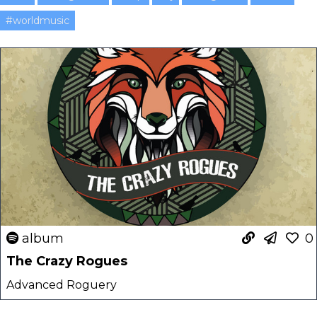
#worldmusic
album
0
The Crazy Rogues
Advanced Roguery