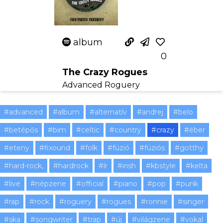
album
0
The Crazy Rogues
Advanced Roguery
#advanced
#album
#alternatív
#andrej
#belo
#betépős
#bim
#celtic
#country
#crazy
#éber
#eteny
#fixound
#folk
#fúzió
#fúziós
#gotthy
#hard-rock,
#hardrock
#ír
#irish
#kbstyle
#kelta
#live
#népzene
#official
#piano
#pop
#punk
#rap
#rock
#roguery
#rogues
#ronnie
#singer
#ska
#songwriter
#trap
#új
#világzene
#vokal