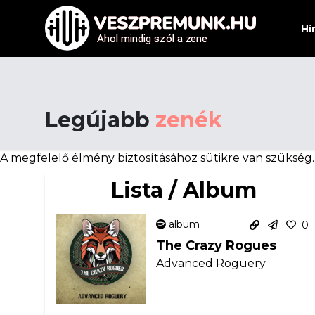
Hí
Ahol mindig sz
Ahol mindig sz
ó
ó
l a z
l a z
e
e
ne
ne
Legújabb
zenék
A megfelelő élmény biztosításához sütikre van szükség
Lista / Album
album
0
The Crazy Rogues
Advanced Roguery