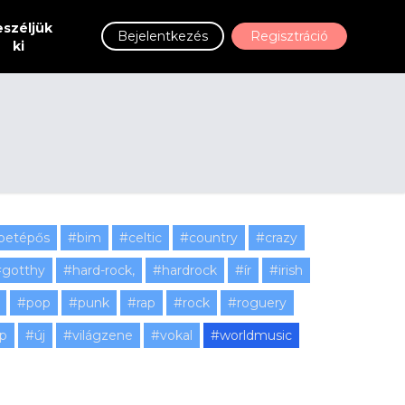
széljük
Bejelentkezés
Regisztráció
ki
betépős
#bim
#celtic
#country
#crazy
gotthy
#hard-rock,
#hardrock
#ír
#irish
#pop
#punk
#rap
#rock
#roguery
ap
#új
#világzene
#vokal
#worldmusic