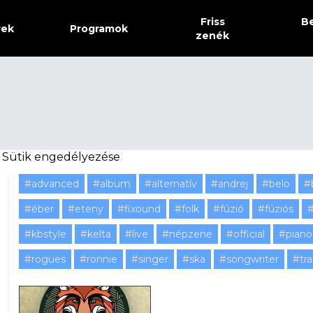
Friss
Be
rek
Programok
zenék
.
Sütik engedélyezése
#advanced
#album
#alternatív
#andrej
#belo
#
#éber
#eteny
#fixound
#folk
#fúzió
#fúziós
#
#kbstyle
#kelta
#live
#népzene
#official
#piano
#rogues
#ronnie
#singer
#ska
#songwriter
#tr