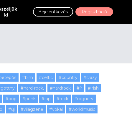
széljük
Bejelentkezés
Regisztráció
ki
betépős
#bim
#celtic
#country
#crazy
gotthy
#hard-rock,
#hardrock
#ír
#irish
#pop
#punk
#rap
#rock
#roguery
ap
#új
#világzene
#vokal
#worldmusic