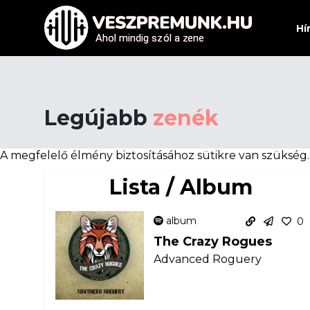
Hí
Ahol mindig sz
Ahol mindig sz
ó
ó
l a z
l a z
e
e
ne
ne
Legújabb
zenék
A megfelelő élmény biztosításához sütikre van szükség
Lista / Album
album
0
The Crazy Rogues
Advanced Roguery