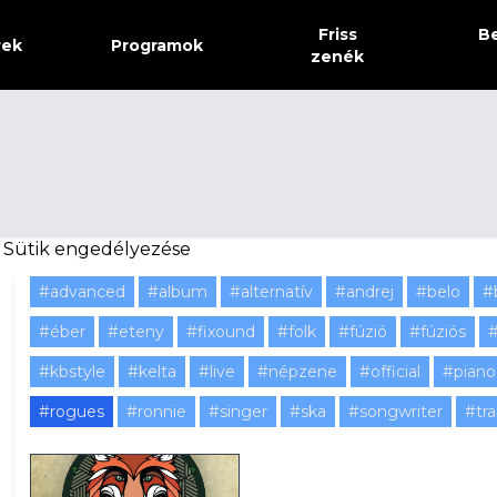
Friss
Be
rek
Programok
zenék
.
Sütik engedélyezése
#advanced
#album
#alternatív
#andrej
#belo
#
#éber
#eteny
#fixound
#folk
#fúzió
#fúziós
#
#kbstyle
#kelta
#live
#népzene
#official
#piano
#rogues
#ronnie
#singer
#ska
#songwriter
#tr