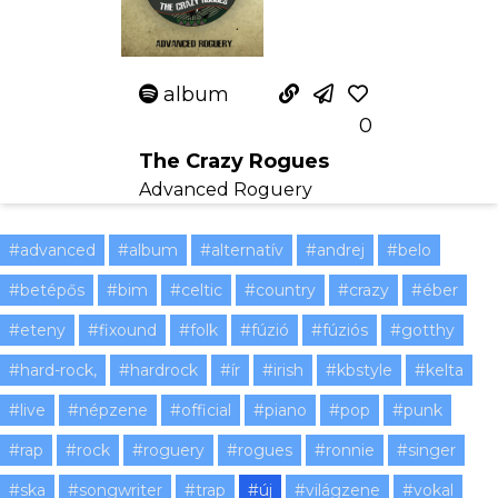
album
0
The Crazy Rogues
Advanced Roguery
#advanced
#album
#alternatív
#andrej
#belo
#betépős
#bim
#celtic
#country
#crazy
#éber
#eteny
#fixound
#folk
#fúzió
#fúziós
#gotthy
#hard-rock,
#hardrock
#ír
#irish
#kbstyle
#kelta
#live
#népzene
#official
#piano
#pop
#punk
#rap
#rock
#roguery
#rogues
#ronnie
#singer
#ska
#songwriter
#trap
#új
#világzene
#vokal