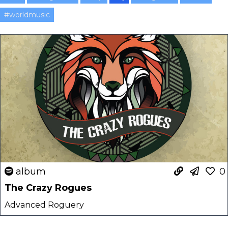
#worldmusic
album
0
The Crazy Rogues
Advanced Roguery