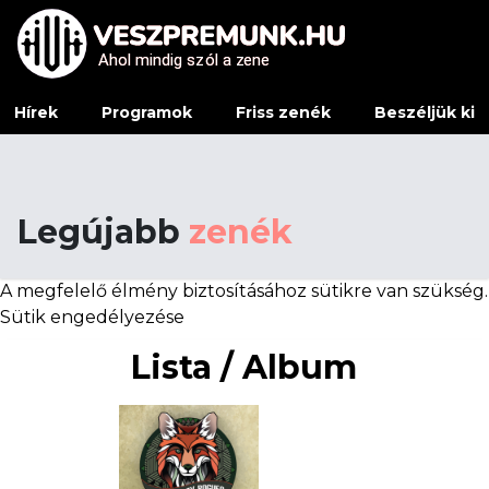
Ahol mindig sz
Ahol mindig sz
ó
ó
l a z
l a z
e
e
ne
ne
Hírek
Programok
Friss zenék
Beszéljük ki
Legújabb
zenék
A megfelelő élmény biztosításához sütikre van szükség.
Sütik engedélyezése
Lista / Album